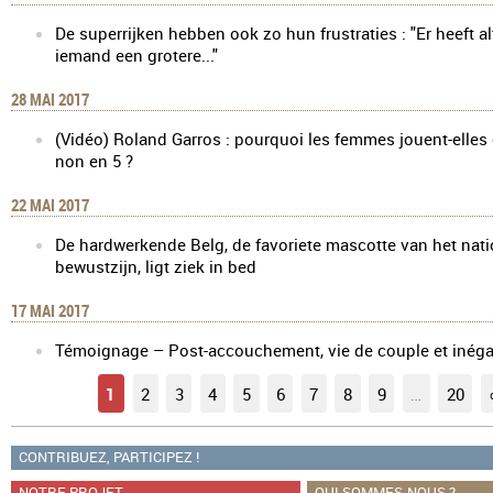
De superrijken hebben ook zo hun frustraties : "Er heeft al
iemand een grotere..."
28 MAI 2017
(Vidéo) Roland Garros : pourquoi les femmes jouent-elles 
non en 5 ?
22 MAI 2017
De hardwerkende Belg, de favoriete mascotte van het nati
bewustzijn, ligt ziek in bed
17 MAI 2017
Témoignage – Post-accouchement, vie de couple et inéga
1
2
3
4
5
6
7
8
9
…
20
CONTRIBUEZ, PARTICIPEZ !
NOTRE PROJET
QUI SOMMES-NOUS ?