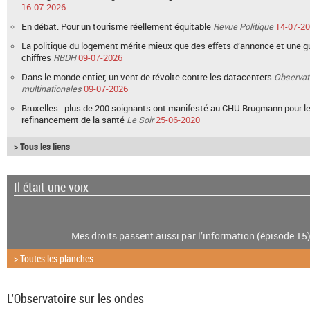
16-07-2026
En débat. Pour un tourisme réellement équitable
Revue Politique
14-07-2
La politique du logement mérite mieux que des effets d’annonce et une g
chiffres
RBDH
09-07-2026
Dans le monde entier, un vent de révolte contre les datacenters
Observat
multinationales
09-07-2026
Bruxelles : plus de 200 soignants ont manifesté au CHU Brugmann pour l
refinancement de la santé
Le Soir
25-06-2020
> Tous les liens
Il était une voix
Mes droits passent aussi par l’information (épisode 15
> Toutes les planches
L'Observatoire sur les ondes