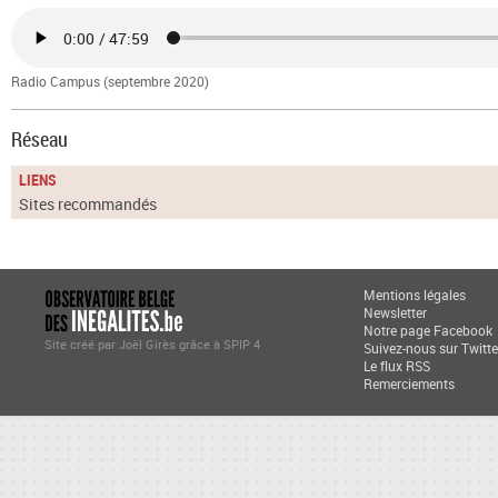
Radio Campus (septembre 2020)
Réseau
LIENS
Sites recommandés
Mentions légales
Newsletter
Notre page Facebook
Site créé par
Joël Girès
grâce à
SPIP 4
Suivez-nous sur Twitte
Le flux RSS
Remerciements