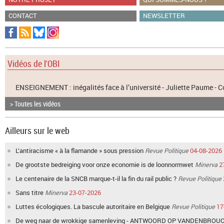
CONTACT
NEWSLETTER
Vidéos de l'OBI
ENSEIGNEMENT : inégalités face à l’université - Juliette Paume -
> Toutes les vidéos
Ailleurs sur le web
L’antiracisme « à la flamande » sous pression
Revue Politique
04-08-2026
De grootste bedreiging voor onze economie is de loonnormwet
Minerva
2
Le centenaire de la SNCB marque-t-il la fin du rail public ?
Revue Politique
Sans titre
Minerva
23-07-2026
Luttes écologiques. La bascule autoritaire en Belgique
Revue Politique
17
De weg naar de wrokkige samenleving - ANTWOORD OP VANDENBROU