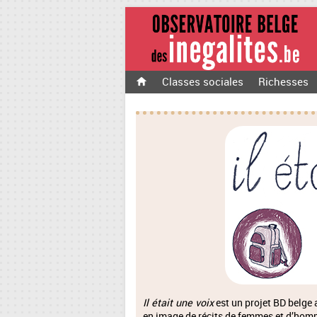
Classes sociales
Richesses
Il était une voix
est un projet BD belge a
en image de récits de femmes et d’homm