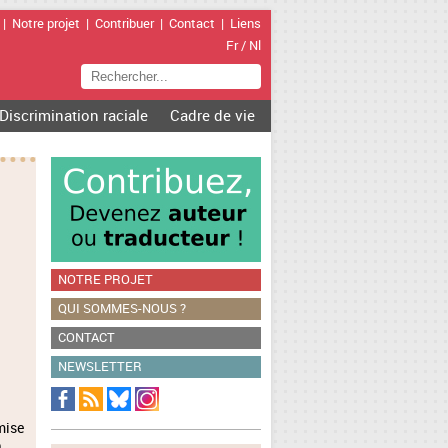
|
Notre projet
|
Contribuer
|
Contact
|
Liens
Fr
/
Nl
Discrimination raciale
Cadre de vie
NOTRE PROJET
QUI SOMMES-NOUS ?
CONTACT
NEWSLETTER
mise
D