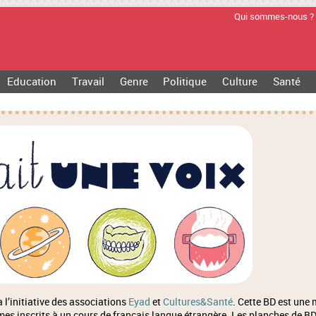
Qui sommes-nous ?
Education
Travail
Genre
Politique
Culture
Santé
 l’initiative des associations
Eyad
et
Cultures&Santé
. Cette BD est une 
es inscrits à un cours de français langue étrangère. Les planches de B