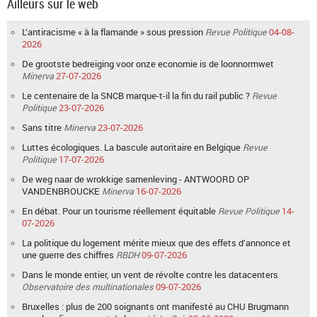
Ailleurs sur le web
L’antiracisme « à la flamande » sous pression
Revue Politique
04-08-
2026
De grootste bedreiging voor onze economie is de loonnormwet
Minerva
27-07-2026
Le centenaire de la SNCB marque-t-il la fin du rail public ?
Revue
Politique
23-07-2026
Sans titre
Minerva
23-07-2026
Luttes écologiques. La bascule autoritaire en Belgique
Revue
Politique
17-07-2026
De weg naar de wrokkige samenleving - ANTWOORD OP
VANDENBROUCKE
Minerva
16-07-2026
En débat. Pour un tourisme réellement équitable
Revue Politique
14-
07-2026
La politique du logement mérite mieux que des effets d’annonce et
une guerre des chiffres
RBDH
09-07-2026
Dans le monde entier, un vent de révolte contre les datacenters
Observatoire des multinationales
09-07-2026
Bruxelles : plus de 200 soignants ont manifesté au CHU Brugmann