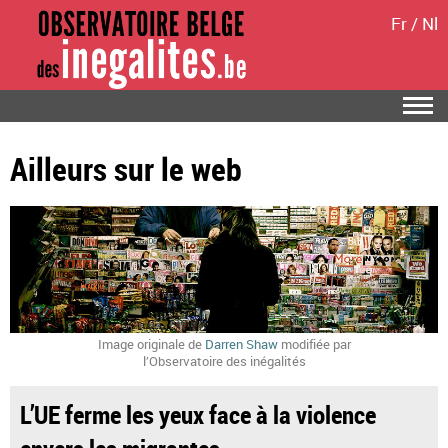
Fr
/
Nl
Ailleurs sur le web
Image originale de
Darren Shaw
modifiée par
l’Observatoire des inégalités
L’UE ferme les yeux face à la violence
envers les migrantes