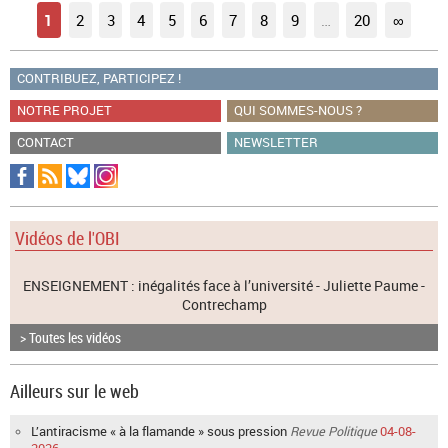
1
2
3
4
5
6
7
8
9
…
20
∞
CONTRIBUEZ, PARTICIPEZ !
NOTRE PROJET
QUI SOMMES-NOUS ?
CONTACT
NEWSLETTER
Vidéos de l'OBI
ENSEIGNEMENT : inégalités face à l’université - Juliette Paume -
Contrechamp
> Toutes les vidéos
Ailleurs sur le web
L’antiracisme « à la flamande » sous pression
Revue Politique
04-08-