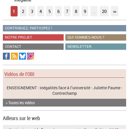
1
2
3
4
5
6
7
8
9
…
20
∞
CONTRIBUEZ, PARTICIPEZ !
NOTRE PROJET
QUI SOMMES-NOUS ?
CONTACT
NEWSLETTER
Vidéos de l'OBI
ENSEIGNEMENT : inégalités face à l’université - Juliette Paume -
Contrechamp
> Toutes les vidéos
Ailleurs sur le web