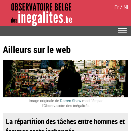
Fr
/
Nl
Ailleurs sur le web
Image originale de
Darren Shaw
modifiée par
l’Observatoire des inégalités
La répartition des tâches entre hommes et
femmes reste inchangée