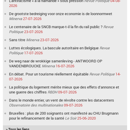
L’antiracisme « à la flamande » sous pression
Revue Politique
04-08-
2026
De grootste bedreiging voor onze economie is de loonnormwet
Minerva
27-07-2026
Le centenaire de la SNCB marque-t-il la fin du rail public ?
Revue
Politique
23-07-2026
Sans titre
Minerva
23-07-2026
Luttes écologiques. La bascule autoritaire en Belgique
Revue
Politique
17-07-2026
De weg naar de wrokkige samenleving - ANTWOORD OP
VANDENBROUCKE
Minerva
16-07-2026
En débat. Pour un tourisme réellement équitable
Revue Politique
14-
07-2026
La politique du logement mérite mieux que des effets d’annonce et
une guerre des chiffres
RBDH
09-07-2026
Dans le monde entier, un vent de révolte contre les datacenters
Observatoire des multinationales
09-07-2026
Bruxelles : plus de 200 soignants ont manifesté au CHU Brugmann
pour le refinancement de la santé
Le Soir
25-06-2020
> Tous les liens