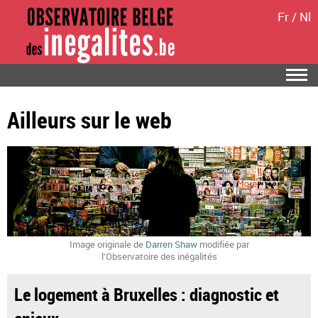
Fr
/
Nl
Ailleurs sur le web
Image originale de
Darren Shaw
modifiée par
l’Observatoire des inégalités
Le logement à Bruxelles : diagnostic et
enjeux