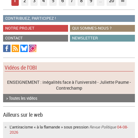
1
2
3
4
5
6
7
8
9
…
20
∞
CONTRIBUEZ, PARTICIPEZ !
NOTRE PROJET
QUI SOMMES-NOUS ?
CONTACT
NEWSLETTER
Vidéos de l'OBI
ENSEIGNEMENT : inégalités face à l’université - Juliette Paume -
Contrechamp
> Toutes les vidéos
Ailleurs sur le web
L’antiracisme « à la flamande » sous pression
Revue Politique
04-08-
2026