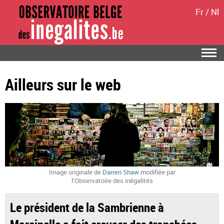
Fr
/
Nl
Ailleurs sur le web
Image originale de
Darren Shaw
modifiée par
l’Observatoire des inégalités
Le président de la Sambrienne à
Marcinelle a fait creuser des tranchées...