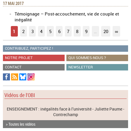
17 MAI 2017
Témoignage – Post-accouchement, vie de couple et
inégalité
1
2
3
4
5
6
7
8
9
…
20
∞
CONTRIBUEZ, PARTICIPEZ !
NOTRE PROJET
QUI SOMMES-NOUS ?
CONTACT
NEWSLETTER
Vidéos de l'OBI
ENSEIGNEMENT : inégalités face à l’université - Juliette Paume -
Contrechamp
> Toutes les vidéos