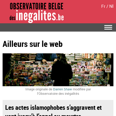
Fr
/
Nl
Ailleurs sur le web
Image originale de
Darren Shaw
modifiée par
l’Observatoire des inégalités
Les actes islamophobes s’aggravent et
vont jusqu’à l’appel au meurtre