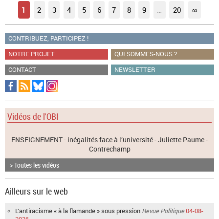
1
2
3
4
5
6
7
8
9
…
20
∞
CONTRIBUEZ, PARTICIPEZ !
NOTRE PROJET
QUI SOMMES-NOUS ?
CONTACT
NEWSLETTER
Vidéos de l'OBI
ENSEIGNEMENT : inégalités face à l’université - Juliette Paume -
Contrechamp
> Toutes les vidéos
Ailleurs sur le web
L’antiracisme « à la flamande » sous pression
Revue Politique
04-08-