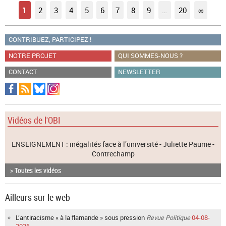
1
2
3
4
5
6
7
8
9
…
20
∞
CONTRIBUEZ, PARTICIPEZ !
NOTRE PROJET
QUI SOMMES-NOUS ?
CONTACT
NEWSLETTER
Vidéos de l'OBI
ENSEIGNEMENT : inégalités face à l’université - Juliette Paume -
Contrechamp
> Toutes les vidéos
Ailleurs sur le web
L’antiracisme « à la flamande » sous pression
Revue Politique
04-08-