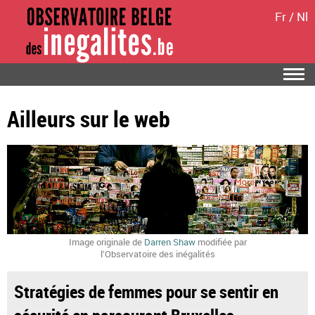
Fr
/
Nl
Ailleurs sur le web
Image originale de
Darren Shaw
modifiée par
l’Observatoire des inégalités
Stratégies de femmes pour se sentir en
sécurité en parcourant Bruxelles