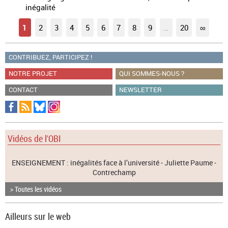
inégalité
1
2
3
4
5
6
7
8
9
…
20
∞
CONTRIBUEZ, PARTICIPEZ !
NOTRE PROJET
QUI SOMMES-NOUS ?
CONTACT
NEWSLETTER
Vidéos de l'OBI
ENSEIGNEMENT : inégalités face à l’université - Juliette Paume -
Contrechamp
> Toutes les vidéos
Ailleurs sur le web