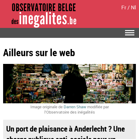
Fr
/
Nl
Ailleurs sur le web
Image originale de
Darren Shaw
modifiée par
l’Observatoire des inégalités
Un port de plaisance à Anderlecht ? Une
charge publique anti-sociale pour un